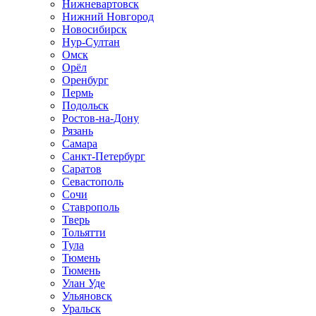
Нижневартовск
Нижний Новгород
Новосибирск
Нур-Султан
Омск
Орёл
Оренбург
Пермь
Подольск
Ростов-на-Дону
Рязань
Самара
Санкт-Петербург
Саратов
Севастополь
Сочи
Ставрополь
Тверь
Тольятти
Тула
Тюмень
Тюмень
Улан Уде
Ульяновск
Уральск