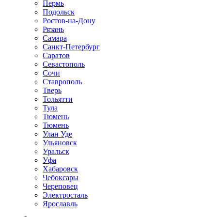
Пермь
Подольск
Ростов-на-Дону
Рязань
Самара
Санкт-Петербург
Саратов
Севастополь
Сочи
Ставрополь
Тверь
Тольятти
Тула
Тюмень
Тюмень
Улан Уде
Ульяновск
Уральск
Уфа
Хабаровск
Чебоксары
Череповец
Электросталь
Ярославль