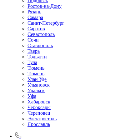
Подольск
Ростов-на-Дону
Рязань
Самара
Санкт-Петербург
Саратов
Севастополь
Сочи
Ставрополь
Тверь
Тольятти
Тула
Тюмень
Тюмень
Улан Уде
Ульяновск
Уральск
Уфа
Хабаровск
Чебоксары
Череповец
Электросталь
Ярославль