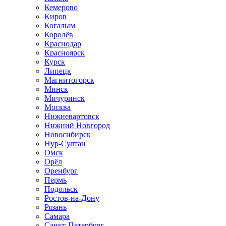
Кемерово
Киров
Когалым
Королёв
Краснодар
Красноярск
Курск
Липецк
Магнитогорск
Минск
Мичуринск
Москва
Нижневартовск
Нижний Новгород
Новосибирск
Нур-Султан
Омск
Орёл
Оренбург
Пермь
Подольск
Ростов-на-Дону
Рязань
Самара
Санкт-Петербург